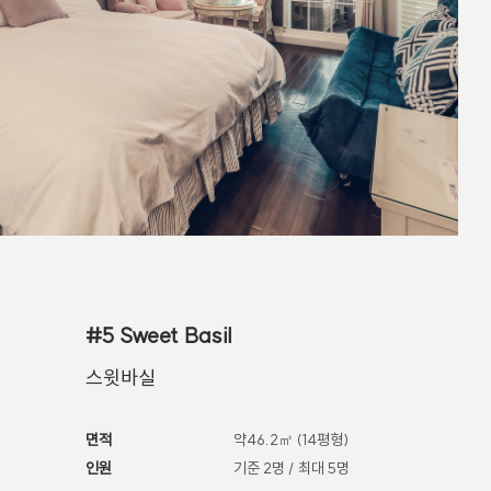
#5 Sweet Basil
스윗바실
면적
약46.2㎡ (14평형)
인원
기준 2명 / 최대 5명