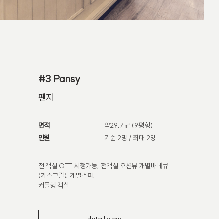
#3 Pansy
펜지
면적
약29.7㎡ (9평형)
인원
기준 2명 / 최대 2명
전 객실 OTT 시청가능, 전객실 오션뷰 개별바베큐
(가스그릴), 개별스파,
커플형 객실
detail view