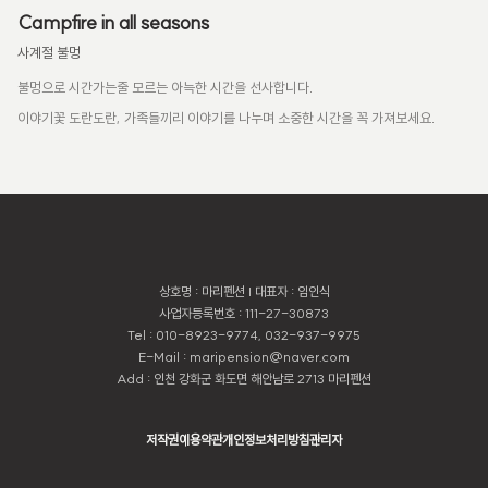
Campfire in all seasons
사계절 불멍
불멍으로 시간가는줄 모르는 아늑한 시간을 선사합니다.
이야기꽃 도란도란, 가족들끼리 이야기를 나누며 소중한 시간을 꼭 가져보세요.
상호명 : 마리펜션 | 대표자 : 임인식
사업자등록번호 : 111-27-30873
Tel : 010-8923-9774, 032-937-9975
E-Mail : maripension@naver.com
Add : 인천 강화군 화도면 해안남로 2713 마리펜션
저작권
이용약관
개인정보처리방침
관리자